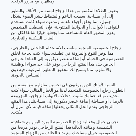
ومظهره مع مرور الوقت.
يضيف الطلاء المكسو من هذا الزجاج لمسة من الأناقة والتطور
إلى أي مساحة. سطحه الناعم والمتطاط ينشر الضوء بشكل
جميل، مما يخلق أجواء ناعمة ومدعوة.سواء كانت تستخدم
للنوافذ، الأبواب، أو الحوائط المفتوحة، فإن التشطيب المشمس
يعزز المظهر العام للمساحة، مما يجعلها خيارًا شائعًا لكل من
البيئات السكنية والتجارية.
زجاج الخصوصية المتجمد مناسب للاستخدام الداخلي والخارجي،
مما يوفر التنوع والمرونة في تطبيقه.سواء كنت بحاجة لخلق
الخصوصية في الحمام أو إضافة عنصر ديكورية إلى الفناء الخارجي
الخاص بك، هذا المنتج الزجاجي يوفر على حد سواء الوظيفية
والأسلوب.مما يسمح لك بتحقيق المظهر المرغوب فيه دون
المساس بالجودة.
بالنسبة لأولئك الذين يرغبون في تحسين منازلهم مع لمسة من
التطور، زجاج الخصوصية المتجمد لدينا هو الخيار المثالي سواء كنت
تحديث نوافذ حمامك،تثبيت إدخالات الأبواب الزجاجية المزروعة
بالرمل، أو ببساطة إضافة عنصر ديكورية إلى مساحتك، هذا المنتج
الزجاجي يقدم الحل المثالي.يجعلها إضافة قيمة لأي منزل أو
مكتب.
تجربي جمال وفعالية زجاج الخصوصية المبرد اليوم مع شفافيته
الشمسية ومتانته العاليةهذا المنتج الزجاجي يوفر مزيجا من
الخصوصيةتحويل مساحتك مع نداء الخالدة من الزجاج المتجمد