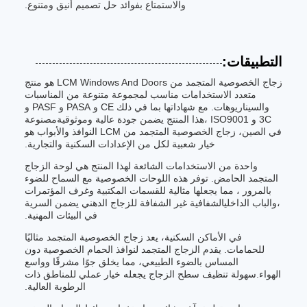
والاستمتاع بفوائد حل تصميم أنيق ومتنوع.
التطبيقات:
زجاج الخصوصية المتجمد من LCM Windows And Doors هو منتج
متعدد الاستخدامات مناسب لمجموعة متنوعة من المناسبات
والسيناريوهات. مع شهاداتها بما في ذلك CE و PASA و PASF و
3C و ISO9001 ،هذا المنتج يضمن جودة عالية وموثوقيةمصنوعة
في الصين، زجاج الخصوصية المتجمد من LCM النوافذ والأبواب هو
خيار شعبية لكل من الإعدادات السكنية والتجارية.
واحدة من الاستخدامات الشائعة لهذا المنتج هي لوحة الزجاج
المتجمد الحامض. توفر هذه اللوحات الخصوصية مع السماح للضوء
بالمرور ، مما يجعلها مثالية للقسمات المكتبية وغرف المؤتمرات
،والباب الداخليالشفافية غير الشفافة للزجاج الدهني يضمن السرية
في البيئات المهنية.
في الأماكن السكنية، يعد زجاج الخصوصية المتجمد مثاليًا
للحمامات. يقدم الزجاج المتجمد لنوافذ الحمام الخصوصية دون
المساس بالضوء الطبيعي، مما يخلق جوًا مشرقًا وواسع
الهواء.سهولة تنظيف سطح الزجاج يجعله خيار عملي للمناطق ذات
الرطوبة العالية.