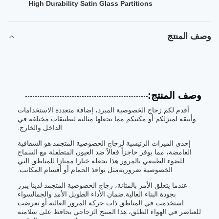
High Durability Satin Glass Partitions
وصف المنتج
وصف المنتج:
أقدم لكم زجاج الخصوصية المبرد، إضافة متعددة الاستخدامات
وأنيقة لمنزلكم أو مكتبكم.مما يجعلها مثالية لتطبيقات مختلفة في
الداخل والخارج.
إحدى الميزات الرئيسية لزجاج الخصوصية المتجمد هو الشفافية
الغامضة، مما يوفر حاجزاً فعالاً ضد العيون المتطفلة مع السماح
للضوء الطبيعي بالمرور.هذا يجعله خيارا ممتازا للمناطق التي
الخصوصية ضروريةمثل نوافذ الحمام أو أقسام المكاتب.
عندما يتعلق الأمر بالمتانة، زجاج الخصوصية المتجمد لدينا يبرز
بجودة البناء العالية.ضمان الأداء الطويل الأمد والجمالسواء
استخدمت في المناطق ذات حركة المرور العالية أو تعرضت
للعناصر في الهواء الطلق، هذا المنتج الزجاجي يحافظ على سلامته