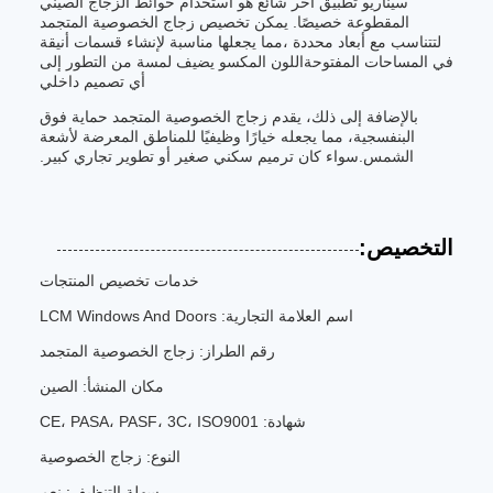
سيناريو تطبيق آخر شائع هو استخدام حوائط الزجاج الصيني
المقطوعة خصيصًا. يمكن تخصيص زجاج الخصوصية المتجمد
لتتناسب مع أبعاد محددة ،مما يجعلها مناسبة لإنشاء قسمات أنيقة
في المساحات المفتوحةاللون المكسو يضيف لمسة من التطور إلى
أي تصميم داخلي
بالإضافة إلى ذلك، يقدم زجاج الخصوصية المتجمد حماية فوق
البنفسجية، مما يجعله خيارًا وظيفيًا للمناطق المعرضة لأشعة
الشمس.سواء كان ترميم سكني صغير أو تطوير تجاري كبير.
التخصيص:
خدمات تخصيص المنتجات
اسم العلامة التجارية: LCM Windows And Doors
رقم الطراز: زجاج الخصوصية المتجمد
مكان المنشأ: الصين
شهادة: CE، PASA، PASF، 3C، ISO9001
النوع: زجاج الخصوصية
سهلة التنظيف: نعم