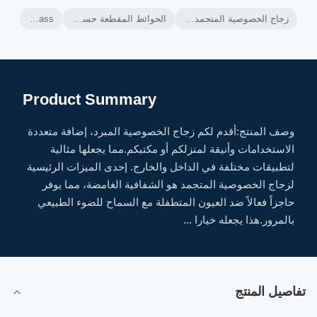
زجاج الخصوصية المتجمد الشفاف غير الشفاف,جاذبية جمالية زجاج الخصوصية المتجمد,الزجاج المتجمد المحطم بالحمض
الحوائط المقطعة حسب الطلب,الحماية من الأشعة فوق البنفسجية,الحوائط الزجاجية الساتينية عالية الصمود
Acid Etched Frosted Glass
Product Summary
وصف المنتج:أقدم لكم زجاج الخصوصية المبرد، إضافة متعددة
الاستخدامات وأنيقة لمنزلكم أو مكتبكم.مما يجعلها مثالية
لتطبيقات مختلفة في الداخل والخارج. إحدى الميزات الرئيسية
لزجاج الخصوصية المتجمد هو الشفافية الغامضة، مما يوفر
حاجزاً فعالاً ضد العيون المتطفلة مع السماح للضوء الطبيعي
بالمرور.هذا يجعله خيارا ...
تفاصيل المنتج