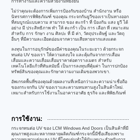
การทํางานและความสวยงามที่ยั่งยืน
ไม่ว่าคุณจะต้องการเพิ่มการป้องกันของบ้าน สํานักงาน หรือ
นิทรรศการพิพิธภัณฑ์ ของคุณ กระจกกันยูวีของเราเป็นทางออก
ที่สมบูรณ์แบบความ สามารถ ของ ตะกร้า ที่ ป้องกัน แสง ยูวี ได้
อย่าง มี ประสิทธิภาพ ทํา ให้ ตะกร้า เป็น การ เลือก ที่ เหมาะสม
สําหรับ การ รักษา งาน ศิลปะ ที่ มี ค่า, วัตถุประดิษฐ์ และวัตถุ
อื่นๆ ที่มีความละเอียดอ่อนจากความเสียหายจากแสงแดด
ลงทุนในการอนุรักษ์ของมีค่าของคุณในระยะยาว ด้วยกระจก
ทนต่อ UV ของเรา ให้ความสงบใจ และคุ้มกันจากการเสื่อม
เสื่อมและความเสื่อมเสื่อมราคาต่อตารางเมตร สําหรับ
เทคโนโลยีแก้วที่ทันสมัยนี้ เป็นการลงทุนที่คุ้มค่า ในการปกป้อง
ทรัพย์สินของคุณและรักษาความงามเดิมของพวกเขา.
อัพเกรดพื้นที่ของคุณด้วยผลงานที่เหนือกว่าและความน่าเชื่อถือ
ของกระจกกัน UV ของเราและความทนทานสูงในสินค้าใหม่.
เหมาะสําหรับการใช้งานในอาคารอาศัย ธุรกิจ และพิพิธภัณฑ์
การใช้งาน:
กระจกทนต่อ UV ของ LCM Windows And Doors เป็นสินค้าที่มี
คุณภาพสูงและหลากหลายผลิตภัณฑ์กระจกนี้มีชื่อเสียงเพราะ
ความทนทานต่อแสง UV ที่โดดเด่นทําให้มันเหมาะสําหรับการ