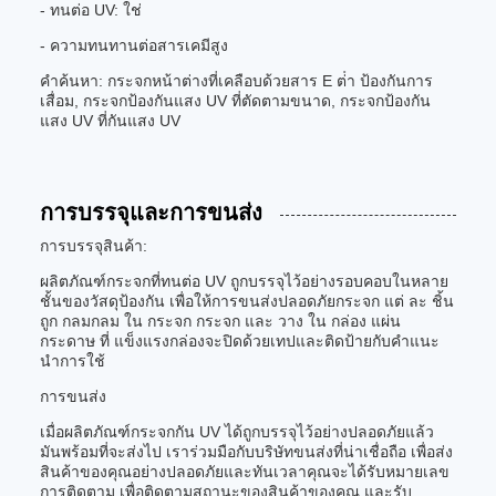
- ทนต่อ UV: ใช่
- ความทนทานต่อสารเคมีสูง
คําค้นหา: กระจกหน้าต่างที่เคลือบด้วยสาร E ต่ํา ป้องกันการ
เสื่อม, กระจกป้องกันแสง UV ที่ตัดตามขนาด, กระจกป้องกัน
แสง UV ที่กันแสง UV
การบรรจุและการขนส่ง
การบรรจุสินค้า:
ผลิตภัณฑ์กระจกที่ทนต่อ UV ถูกบรรจุไว้อย่างรอบคอบในหลาย
ชั้นของวัสดุป้องกัน เพื่อให้การขนส่งปลอดภัยกระจก แต่ ละ ชิ้น
ถูก กลมกลม ใน กระจก กระจก และ วาง ใน กล่อง แผ่น
กระดาษ ที่ แข็งแรงกล่องจะปิดด้วยเทปและติดป้ายกับคําแนะ
นําการใช้
การขนส่ง
เมื่อผลิตภัณฑ์กระจกกัน UV ได้ถูกบรรจุไว้อย่างปลอดภัยแล้ว
มันพร้อมที่จะส่งไป เราร่วมมือกับบริษัทขนส่งที่น่าเชื่อถือ เพื่อส่ง
สินค้าของคุณอย่างปลอดภัยและทันเวลาคุณจะได้รับหมายเลข
การติดตาม เพื่อติดตามสถานะของสินค้าของคุณ และรับ