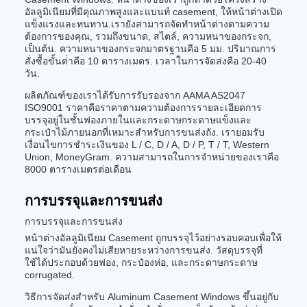
อัลลูมิเนียมที่มีคุณภาพสูงและแบนท์ casement, ให้หน้าต่างเปิด
แข็งแรงและทนทาน.เรายังสามารถจัดทําหน้าต่างตามความ
ต้องการของคุณ, รวมถึงขนาด, สไตล์, ความหนาของกระจก,
เป็นต้น. ความหนาของกระจกมาตรฐานคือ 5 มม. ปริมาณการ
สั่งซื้อขั้นต่ําคือ 10 ตารางเมตร. เวลาในการจัดส่งคือ 20-40
วัน.
ผลิตภัณฑ์ของเราได้รับการรับรองจาก AAMA AS2047
ISO9001 ราคาคือราคาตามความต้องการรายละเอียดการ
บรรจุอยู่ในชั้นฟองภายในและกระดาษกระดาษแข็งและ
กระเป๋าไม้ภายนอกที่เหมาะสําหรับการขนส่งถัง. เรายอมรับ
เงื่อนไขการชําระเงินของ L / C, D / A, D / P, T / T, Western
Union, MoneyGram. ความสามารถในการจําหน่ายของเราคือ
8000 ตารางเมตรต่อเดือน
การบรรจุและการขนส่ง
การบรรจุและการขนส่ง
หน้าต่างอัลลูมิเนียม Casement ถูกบรรจุไว้อย่างรอบคอบเพื่อให้
แน่ใจว่ามันยังคงไม่เสียหายระหว่างการขนส่ง. วัสดุบรรจุที่
ใช้ได้ประกอบด้วยฟอง, กระป๋องห่อ, และกระดาษกระดาษ
corrugated.
วิธีการจัดส่งสําหรับ Aluminum Casement Windows ขึ้นอยู่กับ