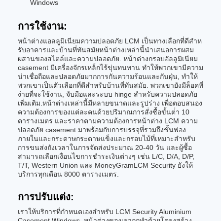
Windows
การใช้งาน:
หน้าต่างแอลลูมิเนียมความปลอดภัย LCM เป็นทางเลือกที่ดีสําห
รับอาคารและบ้านที่ทันสมัยหน้าต่างเหล่านี้นําเสนอการผสม
ผสานของสไตล์และความปลอดภัย. หน้าต่างกรอบอัลลูมิเนียม
casement มีเครื่องจักรเหล็กไร้ขุ่นทนทาน ทําให้พวกเขามีความ
น่าเชื่อถือและปลอดภัยมากการกันความร้อนและกันฝุ่น, ทําให้
พวกเขาเป็นตัวเลือกที่ดีสําหรับบ้านที่ทันสมัย. พวกเขายังมีล็อคที่
ง่ายที่จะใช้งาน, จับมือและระบบ hinge สําหรับความปลอดภัย
เพิ่มเติม.หน้าต่างเหล่านี้มีหลายขนาดและรูปร่าง เพื่อตอบสนอง
ความต้องการของแต่ละคนด้วยปริมาณการสั่งซื้อขั้นต่ํา 10
ตารางเมตร และราคาตามความต้องการหน้าต่าง LCM ความ
ปลอดภัย casement มาพร้อมกับการบรรจุที่รวมถึงชั้นฟอง
ภายในและกระดาษกระดาษแข็งและกรอบไม้ที่เหมาะสําหรับ
การขนส่งถังเวลาในการจัดส่งประมาณ 20-40 วัน และผู้ซื้อ
สามารถเลือกเงื่อนไขการชําระเงินต่างๆ เช่น L/C, D/A, D/P,
T/T, Western Union และ MoneyGramLCM Security ยังให้
บริการทุกเดือน 8000 ตารางเมตร.
การปรับแต่ง:
เราให้บริการที่กําหนดเองสําหรับ LCM Security Aluminium
Casement Windows. หน้าต่างของเราถูกทําด้วยโครงสร้าง