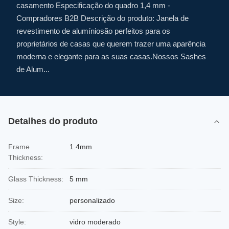
casamento Especificação do quadro 1,4 mm -
Compradores B2B Descrição do produto: Janela de
revestimento de alumíniosão perfeitos para os
proprietários de casas que querem trazer uma aparência
moderna e elegante para as suas casas.Nossos Sashes
de Alum...
Detalhes do produto
Frame
1.4mm
Thickness:
Glass Thickness:
5 mm
Size:
personalizado
Style:
vidro moderado