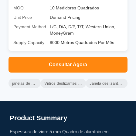
MOQ
10 Medidores Quadrados
Unit Price
Demand Pricing
Payment Method
L/C, D/A, D/P, T/T, Western Union,
MoneyGram
Supply Capacity
8000 Metros Quadrados Por Mês
Consultar Agora
janelas de vidro de alumínio
Vidros deslizantes horizontais de alumínio
Janela deslizante de vidro de alumínio
Product Summary
Espessura de vidro 5 mm Quadro de alumínio em