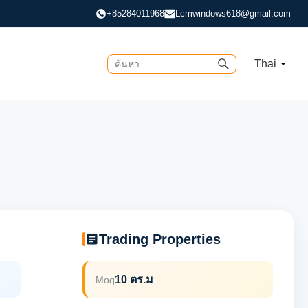
+85284011968
Lcmwindows618@gmail.com
Thai
Trading Properties
10 ตร.ม
Moq