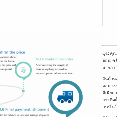
Q1: คุณ
ตอบ: คร
มากกว่
สินค้า
ตอบ: เร
มิเนียม
การติดต
เทคโนโล