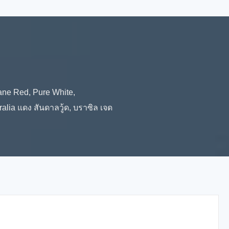
lane Red, Pure White,
ia แดง สันดาลวู้ด, บราซิล เจด