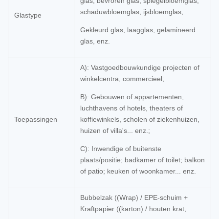
glas, bevroren glas, spiegelbloemglas,
schaduwbloemglas, ijsbloemglas,
Glastype
Gekleurd glas, laagglas, gelamineerd
glas, enz.
A): Vastgoedbouwkundige projecten of
winkelcentra, commercieel;
B): Gebouwen of appartementen,
luchthavens of hotels, theaters of
Toepassingen
koffiewinkels, scholen of ziekenhuizen,
huizen of villa's... enz.;
C): Inwendige of buitenste
plaats/positie; badkamer of toilet; balkon
of patio; keuken of woonkamer... enz.
Bubbelzak ((Wrap) / EPE-schuim +
Kraftpapier ((karton) / houten krat;