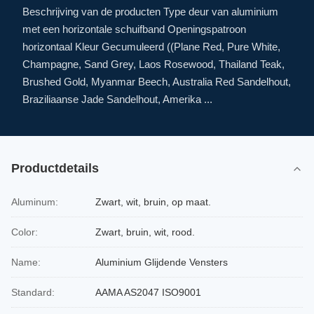
Beschrijving van de producten Type deur van aluminium
met een horizontale schuifband Openingspatroon
horizontaal Kleur Gecumuleerd ((Plane Red, Pure White,
Champagne, Sand Grey, Laos Rosewood, Thailand Teak,
Brushed Gold, Myanmar Beech, Australia Red Sandelhout,
Braziliaanse Jade Sandelhout, Amerika ...
Productdetails
Aluminum:
Zwart, wit, bruin, op maat.
Color:
Zwart, bruin, wit, rood.
Name:
Aluminium Glijdende Vensters
Standard:
AAMA AS2047 ISO9001