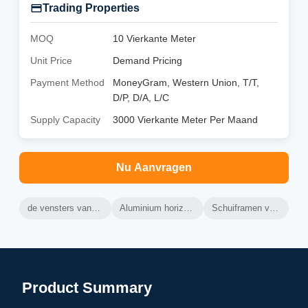
Trading Properties
MOQ
10 Vierkante Meter
Unit Price
Demand Pricing
Payment Method
MoneyGram, Western Union, T/T,
D/P, D/A, L/C
Supply Capacity
3000 Vierkante Meter Per Maand
Nu Aanvragen
de vensters van het aluminiumglas
Aluminium horizontale schuiframen
Schuiframen van aluminiumglas
Product Summary