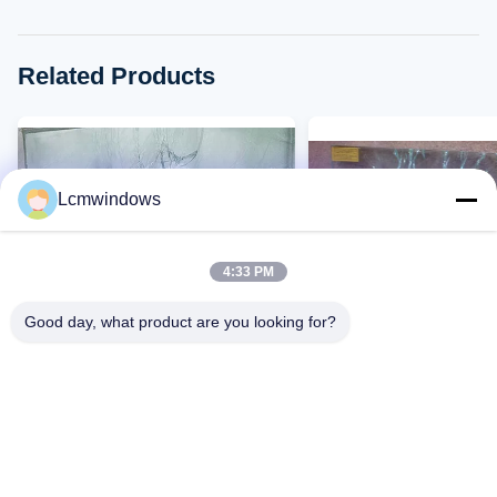
Related Products
Lcmwindows
4:33 PM
Good day, what product are you looking for?
VIDEO
Zamówione szkło odporne na
Budowla szkło odporn
wybuch Wysokiej wytrzymałości
wybuchy przezroczyst
szkło zabezpieczające
szkło antyrefleksyjne
Skontaktuj Się Teraz
Skontaktuj Się T