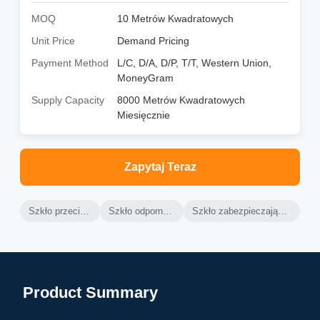
MOQ
10 Metrów Kwadratowych
Unit Price
Demand Pricing
Payment Method
L/C, D/A, D/P, T/T, Western Union,
MoneyGram
Supply Capacity
8000 Metrów Kwadratowych
Miesięcznie
Zapytaj Teraz
Szkło przeciwwybuchowe
Szkło odporne na wybuchy
Szkło zabezpieczające okna zamrożone
Product Summary