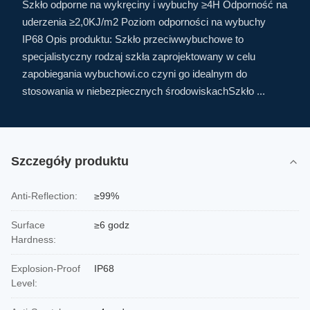
Szkło odporne na wykręciny i wybuchy ≥4H Odporność na
uderzenia ≥2,0KJ/m2 Poziom odporności na wybuchy
IP68 Opis produktu: Szkło przeciwwybuchowe to
specjalistyczny rodzaj szkła zaprojektowany w celu
zapobiegania wybuchowi.co czyni go idealnym do
stosowania w niebezpiecznych środowiskachSzkło ...
Szczegóły produktu
Anti-Reflection:
≥99%
Surface
≥6 godz
Hardness:
Explosion-Proof
IP68
Level: