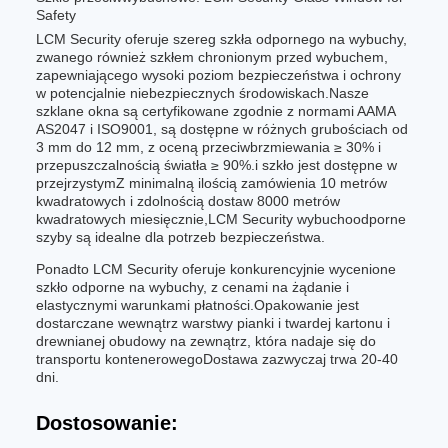
Safety
LCM Security oferuje szereg szkła odpornego na wybuchy,
zwanego również szkłem chronionym przed wybuchem,
zapewniającego wysoki poziom bezpieczeństwa i ochrony
w potencjalnie niebezpiecznych środowiskach.Nasze
szklane okna są certyfikowane zgodnie z normami AAMA
AS2047 i ISO9001, są dostępne w różnych grubościach od
3 mm do 12 mm, z oceną przeciwbrzmiewania ≥ 30% i
przepuszczalnością światła ≥ 90%.i szkło jest dostępne w
przejrzystymZ minimalną ilością zamówienia 10 metrów
kwadratowych i zdolnością dostaw 8000 metrów
kwadratowych miesięcznie,LCM Security wybuchoodporne
szyby są idealne dla potrzeb bezpieczeństwa.
Ponadto LCM Security oferuje konkurencyjnie wycenione
szkło odporne na wybuchy, z cenami na żądanie i
elastycznymi warunkami płatności.Opakowanie jest
dostarczane wewnątrz warstwy pianki i twardej kartonu i
drewnianej obudowy na zewnątrz, która nadaje się do
transportu kontenerowegoDostawa zazwyczaj trwa 20-40
dni.
Dostosowanie: