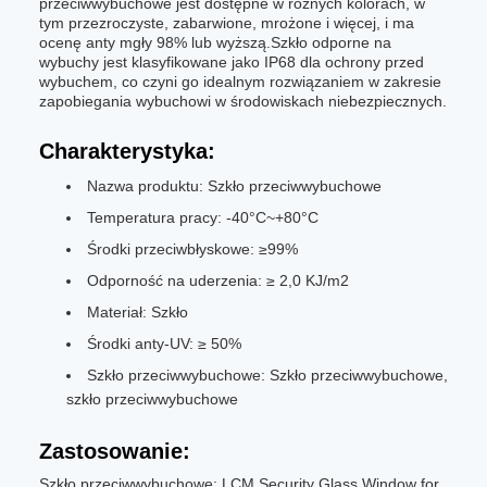
przeciwwybuchowe jest dostępne w różnych kolorach, w
tym przezroczyste, zabarwione, mrożone i więcej, i ma
ocenę anty mgły 98% lub wyższą.Szkło odporne na
wybuchy jest klasyfikowane jako IP68 dla ochrony przed
wybuchem, co czyni go idealnym rozwiązaniem w zakresie
zapobiegania wybuchowi w środowiskach niebezpiecznych.
Charakterystyka:
Nazwa produktu: Szkło przeciwwybuchowe
Temperatura pracy: -40°C~+80°C
Środki przeciwbłyskowe: ≥99%
Odporność na uderzenia: ≥ 2,0 KJ/m2
Materiał: Szkło
Środki anty-UV: ≥ 50%
Szkło przeciwwybuchowe: Szkło przeciwwybuchowe,
szkło przeciwwybuchowe
Zastosowanie:
Szkło przeciwwybuchowe: LCM Security Glass Window for