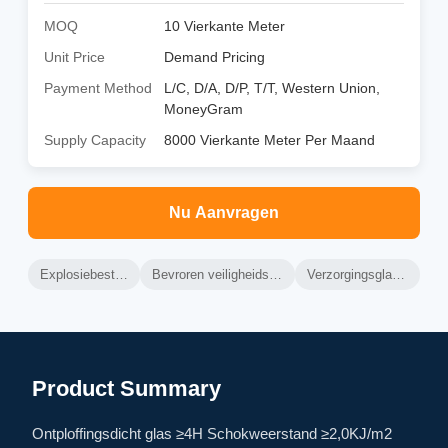
MOQ
10 Vierkante Meter
Unit Price
Demand Pricing
Payment Method
L/C, D/A, D/P, T/T, Western Union,
MoneyGram
Supply Capacity
8000 Vierkante Meter Per Maand
Nu Aanvragen
Explosiebestendige glas
Bevroren veiligheidsglas voor ramen
Verzorgingsglas voor ramen
Product Summary
Ontploffingsdicht glas ≥4H Schokweerstand ≥2,0KJ/m2