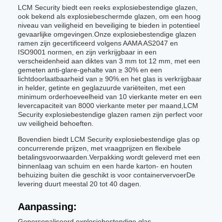
LCM Security biedt een reeks explosiebestendige glazen,
ook bekend als explosiebeschermde glazen, om een hoog
niveau van veiligheid en beveiliging te bieden in potentieel
gevaarlijke omgevingen.Onze explosiebestendige glazen
ramen zijn gecertificeerd volgens AAMA AS2047 en
ISO9001 normen, en zijn verkrijgbaar in een
verscheidenheid aan diktes van 3 mm tot 12 mm, met een
gemeten anti-glare-gehalte van ≥ 30% en een
lichtdoorlaatbaarheid van ≥ 90%.en het glas is verkrijgbaar
in helder, getinte en geglazuurde variëteiten, met een
minimum orderhoeveelheid van 10 vierkante meter en een
levercapaciteit van 8000 vierkante meter per maand,LCM
Security explosiebestendige glazen ramen zijn perfect voor
uw veiligheid behoeften.
Bovendien biedt LCM Security explosiebestendige glas op
concurrerende prijzen, met vraagprijzen en flexibele
betalingsvoorwaarden.Verpakking wordt geleverd met een
binnenlaag van schuim en een harde karton- en houten
behuizing buiten die geschikt is voor containervervoerDe
levering duurt meestal 20 tot 40 dagen.
Aanpassing:
Gepersonaliseerd explosiebestendige glas