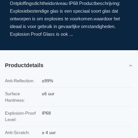
Ontploffingsdichtheidsniveau IP68 Productbeschrijving:
Explosiebestendige glas is een speciaal soort glas dat
ontworpen is om explosies te voorkomen.waardoor het
ideaal is voor gebruik in gevaarlijke omstandigheden.
Explosion Proof Glass is ook ...
Productdetails
Anti-Reflection:
≥99%
Surface
≥6 uur
Hardness:
Explosion-Proof
IP68
Level:
Anti-Scratch:
≥ 4 uur