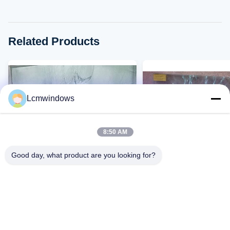
Related Products
Lcmwindows
8:50 AM
Good day, what product are you looking for?
VIDEO
Gepersonaliseerd
Gebouw explosiebeste
explosiebestendige glas
glas helder raam antiref
glas