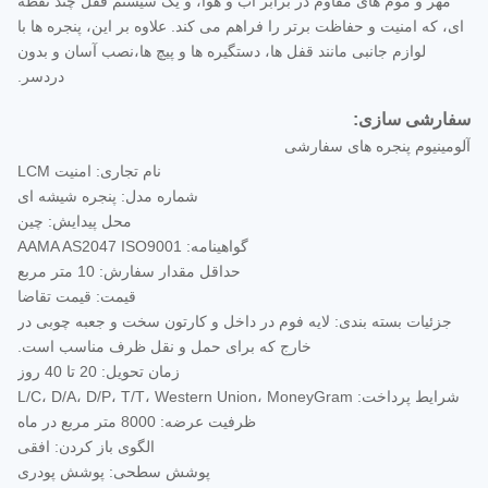
مهر و موم های مقاوم در برابر آب و هوا، و یک سیستم قفل چند نقطه
ای، که امنیت و حفاظت برتر را فراهم می کند. علاوه بر این، پنجره ها با
لوازم جانبی مانند قفل ها، دستگیره ها و پیچ ها،نصب آسان و بدون
دردسر.
سفارشی سازی:
آلومینیوم پنجره های سفارشی
نام تجاری: امنیت LCM
شماره مدل: پنجره شیشه ای
محل پیدایش: چین
گواهینامه: AAMA AS2047 ISO9001
حداقل مقدار سفارش: 10 متر مربع
قیمت: قیمت تقاضا
جزئیات بسته بندی: لایه فوم در داخل و کارتون سخت و جعبه چوبی در
خارج که برای حمل و نقل ظرف مناسب است.
زمان تحویل: 20 تا 40 روز
شرایط پرداخت: L/C، D/A، D/P، T/T، Western Union، MoneyGram
ظرفیت عرضه: 8000 متر مربع در ماه
الگوی باز کردن: افقی
پوشش سطحی: پوشش پودری