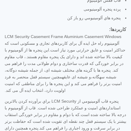
قاب قفس آلومینیوم
پرده پنجره آلومینیومی
پنجره هاي آلومينيومي رو باز کن
کاربردها:
LCM Security Casement Frame Aluminium Casement Windows
آلومینیوم راه حل ایده آل برای کاربردهای تجاری و مسکونی است که
حداکثر امنیت و عایق حرارتی مورد نیاز است.این پنجره ها از آلومینیوم با
کیفیت بالا ساخته شده اند و دارای یک پنجره مقاوم هستند.، قاب مقاوم
در برابر خوردگی که قدرت ساختاری و دوام طولانی مدت را فراهم می
کند. پنجره ها با گزینه های مختلف شیشه ای، از جمله شیشه دوگانه،
شیشه سهگانه،و شیشه ای عایقهمچنین سیستم قفل منحصر به فرد
امنیت برتر را فراهم می کند و این پنجره ها را برای مناطقی که امنیت
اولویت دارد، انتخاب ایده آل می کند.
پنجره قاب آلومينيومي از LCM Security براي برآورده کردن بالاترين
استانداردهاي امنيت و عملکرد طراحی شده است. قاب از آلومينيوم با
درجه بالا ساخته شده است.که با دوام و مقاوم در برابر خوردگی استقاب
بیشتر با یک سیستم قفل چند نقطه ای تقویت شده است که حفاظت برتر
در برابر سرقت و ورود اجباری را فراهم می کند.پنجره همچنین دارای