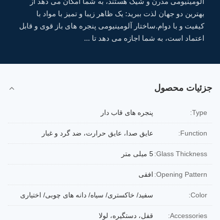
آلومینیومی مدرن و شیک هستند، به شما امکان می دهد از
بهترین دو جهان لذت ببرید: یک ظاهر زیبا و تمیز با مواد با
کیفیت و با دوام.ساختار آلومینیومی پنجره های باز قوی و قابل
اعتماد است، به شما اجازه می دهد تا ...
جزئیات محصول
Type:
پنجره های قاب دار
Function:
عایق صدا، عایق حرارت، ضد گرد و غبار
Glass Thickness:
5 میلی متر
Opening Pattern:
افقی
Color:
سفید/ خاکستری/ سیاه/ دانه های چوبی/ اختیاری
Accessories:
قفل، دستگیره، لولا