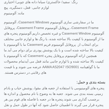
رنگ: سفید/ خاکستری/ سیاه/ دانه های چوبی/ اختیاری
لوازم جانبی: قفل، دستگیره، پیچ
ماده: آلومینیوم
ما در سفارشی سازی آلومینیوم Casement Windows، آلومینیوم
Casement Frame، پروفایل آلومینیوم Casement Frame، پروفایل
آلومینیوم Casement Window و غیره تخصص داریم.آلومينيوم پنجره هاي
ما از آلومينيوم با کيفيت بالا ساخته شده، با رنگ ها و لوازم جانبی مختلف
برای انتخاب از. پروفایل آلومینیوم فریم Casement ما با آلومینیوم با
کیفیت بالا ساخته شده است و با یک پوشش پودری برای دوام می آید.ما
همچنین ارائه آلومینیوم پروفایل پنجره Casement که با آلومینیوم با
کیفیت بالا ساخته شده و با لوازم جانبی مانند قفل می آیدتمام محصولات
ما با گواهینامه AAMA AS2047 ISO9001 عرضه می شوند و با قیمت
های رقابتی در دسترس هستند.
بسته بندی و حمل:
پنجره های آلومینیومی با استفاده از جعبه های مقوا، پوشش حباب و بادام
زمینی بسته بندی می شوند. جعبه ها به وضوح با نام محصول و اندازه ها
برچسب گذاری می شوند.پنجره ها در جعبه با فاصله های فوم بین هر
پنجره قرار می گیرند تا اطمینان حاصل شود که آنها در طول حمل و نقل