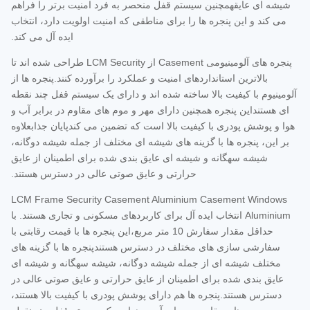
شیشه ای عایقهمچنین سیستم قفل منحصر به فرد امنیت برتر را فراهم
می کند و این پنجره ها را برای مناطقی که امنیت اولویت دارد، انتخاب
ایده آل می کند.
پنجره های آلومینیومی Casement از LCM Security طراحی شده اند تا
بالاترین استانداردهای امنیت و عملکرد را برآورده کنند.پنجره ها از
آلومینیوم با کیفیت بالا ساخته شده اند و دارای یک سیستم قفل چند نقطه
ای هستنداین پنجره همچنین دارای مهر و موم های مقاوم در برابر آب و
هوا و پوشش پودری با کیفیت بالا است که تضمین می کندپایان جذابعلاوه
بر این، پنجره ها با گزینه های شیشه ای مختلف از جمله شیشه دوگانه،
شیشه سهگانه و شیشه ای عایق بندی شده برای اطمینان از عایق
حرارتی و عایق صوتی عالی در دسترس هستند.
LCM Frame Security Casement Aluminium Casement Windows
Aluminium انتخاب ایده آل برای کاربردهای مسکونی و تجاری هستند. با
حداقل مقدار سفارش 10 متر مربع،این پنجره ها با قیمت رقابتی با
سفارشی سازی های مختلف در دسترس هستندپنجره ها با گزینه های
مختلف شیشه ای از جمله شیشه دوگانه، شیشه سهگانه و شیشه ای
عایق بندی شده برای اطمینان از عایق حرارتی و عایق صوتی عالی در
دسترس هستند.پنجره ها هم دارای پوشش پودری با کیفیت بالا هستند،