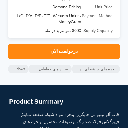
Demand Pricing
Unit Price
L/C، D/A، D/P، T/T، Western Union،
Payment Method
MoneyGram
Supply Capacity
8000 متر مربع در ماه
درخواست الان
پنجره های شیشه ای آلومینیومی,پنجره های کششی افقی آلومینیومی,پنجره های کشویی شیشه ای آلومینیومی
پنجره های حفاظتی آلومینیومی,عایق حرارتی پنجره های آلومینیومی,جعبه پنجره جایگزین Swingnt
Aluminium Glass Sliding Windows
Product Summary
قاب آلومینیومی جایگزین پنجره مواد شبکه صفحه نمایش
فیبرگلاس فولاد ضد زنگ توضیحات محصول: پنجره های