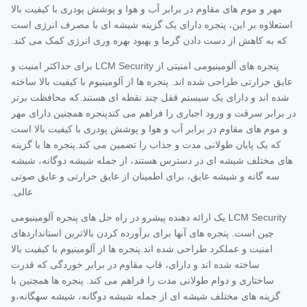
مهر و موم های مقاوم در برابر آب و هوا و پوشش پودری با کیفیت بالا
استعلاوه بر این، پنجره دارای یک گزینه شیشه ای با مصرف انرژی است
که به کاهش از دست دادن گرما و بهبود بهره وری انرژی کمک می کند.
پنجره های آلومینیومی امنیتی از LCM Security برای حداکثر امنیت و
عایق حرارتی طراحی شده اند. پنجره ها از آلومینیوم با کیفیت بالا ساخته
شده اند و دارای یک سیستم قفل چند نقطه ای هستند.که محافظت برتر
در برابر سرقت و ورود اجباری را فراهم می کندپنجره همچنین دارای مهر
و موم های مقاوم در برابر آب و هوا و پوشش پودری با کیفیت بالا است
که یک پایان طولانی مدت و جذاب را تضمین می کند.پنجره ها با گزینه
های مختلف شیشه ای در دسترس هستند، از جمله شیشه دوگانه، شیشه
سه گانه و شیشه عایق، برای اطمینان از عایق حرارتی و عایق صوتی
عالی.
LCM Security یک ارائه دهنده پیشرو در راه حل های پنجره آلومینیومی
چین است. پنجره های آنها برای برآورده کردن بالاترین استانداردهای
امنیت و عملکرد طراحی شده اند.پنجره ها از آلومینیوم با کیفیت بالا
ساخته شده اند و دارای، قاب مقاوم در برابر خوردگی که قدرت
ساختاری و دوام طولانی مدت را فراهم می کند. پنجره ها همچنین با
گزینه های مختلف شیشه ای از جمله شیشه دوگانه، شیشه سهگانه،و