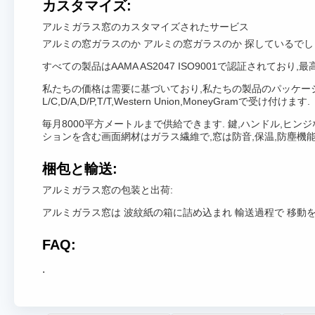
カスタマイズ:
アルミガラス窓のカスタマイズされたサービス
アルミの窓ガラスのか アルミの窓ガラスのか 探しているでし
すべての製品はAAMA AS2047 ISO9001で認証されて
私たちの価格は需要に基づいており,私たちの製品のパッケージ
L/C,D/A,D/P,T/T,Western Union,MoneyGramで受け付けます.
毎月8000平方メートルまで供給できます. 鍵,ハンドル,ヒン
ションを含む画面網材はガラス繊維で,窓は防音,保温,防塵機
梱包と輸送:
アルミガラス窓の包装と出荷:
アルミガラス窓は 波紋紙の箱に詰め込まれ 輸送過程で 移動
FAQ:
.