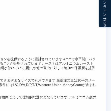
オンラインサービス
ョンを提供するように設計されています.4mmで水平開口パタ
拠していることが証明されていますカーストはアルミニウムカースト
ン網が付いていて,昆虫や他の害虫に対して追加の保護層を提供
てさまざまなサイズで利用できます.最低注文量は10平方メー
D/P,T/T,Western Union,MoneyGramが含まれ
業用物件にとって理想的な選択となっています.アルミニウム製の