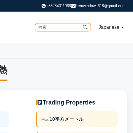
+85284011968
Lcmwindows618@gmail.com
Japanese
熱
熱
Trading Properties
10平方メートル
Moq