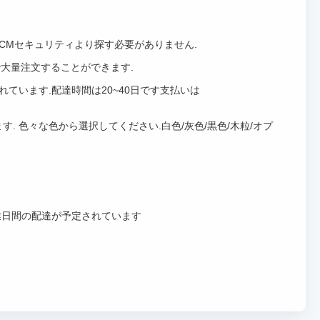
LCMセキュリティより探す必要がありません.
量で大量注文することができます.
ています.配達時間は20~40日です支払いは
. 色々な色から選択してください.白色/灰色/黒色/木粒/オプ
業日間の配達が予定されています