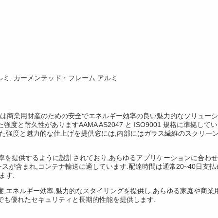
ルミ, カーメンテッド・フレーム アルミ
または商業用財産のための安全でエネルギー効率の良い魅力的なソリューシ
と耐久性がありますAAMA AS2047 と ISO9001 規格に準
れた強度と魅力的な仕上げを提供窓には,内部にはガラス繊維のスクリー
効率を提供するように設計されており,あらゆるアプリケーションに合わせ
コンテナ輸送に適しています.配達時間は通常20~40日支払条件にはL/C,D/A,
ます.
た強度,エネルギー効率,魅力的なスタイリングを提供し,あらゆる家庭や商
でも優れたセキュリティと長期的性能を提供します.