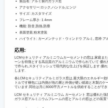
製品名: アルミ製のガラス窓
アクセサリー:ロック,ハンドル,ヒンジ
サイズ: カスタマイズ
フレーム厚さ: 1.4mm
機能: 防音,防熱,防塵
表面塗装:粉末塗装
ハイライト: カーメンテッド・ウィンドウ アルミ, 窓枠 ア
応用:
LCMセキュリティ アルミニウムカーセメントの窓は,家庭
ーンを特徴とする高品質のアルミニウムで作られていて 優れた強度
で作られ,スタイリッシュで現代的な仕上げを保証します.優
します.
各LCMセキュリティアルミガラス窓は,最大限のエネルギー
トルです梱包には内側が泡の層と外側が硬い紙箱と木製のケースが含まれ,
ています.同社は月に8000平方メートルを供給することができ
LCM セキュリティ アルミニウム カーセメント 窓は優れ
ガラス窓アルミニウムフレームの窓とアルミの窓は,どの装置