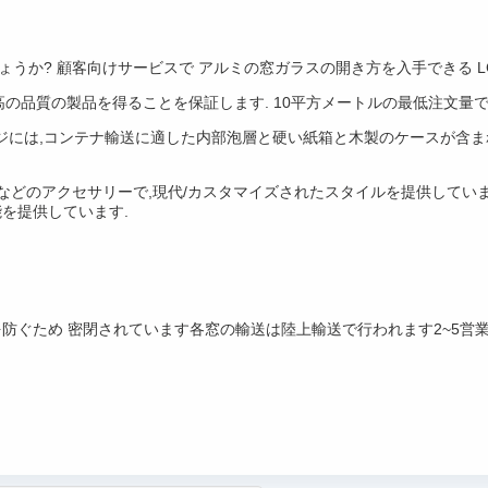
ょうか? 顧客向けサービスで アルミの窓ガラスの開き方を入手できる 
おり,最高の品質の製品を得ることを保証します. 10平方メートルの最低注文
には,コンテナ輸送に適した内部泡層と硬い紙箱と木製のケースが含まれ
ジなどのアクセサリーで,現代/カスタマイズされたスタイルを提供しています
能を提供しています.
を防ぐため 密閉されています各窓の輸送は陸上輸送で行われます2~5営