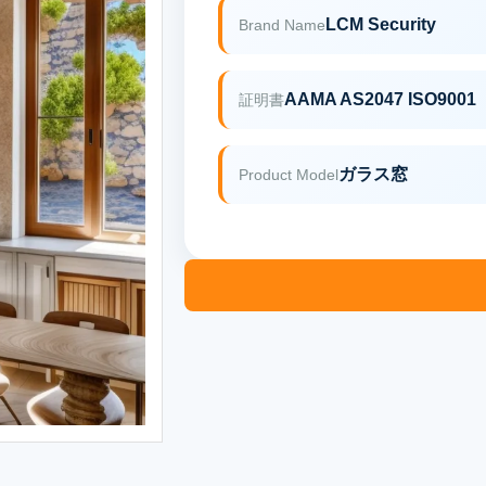
LCM Security
Brand Name
AAMA AS2047 ISO9001
証明書
ガラス窓
Product Model