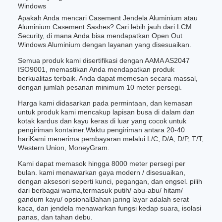
Windows
Apakah Anda mencari Casement Jendela Aluminium atau
Aluminium Casement Sashes? Cari lebih jauh dari LCM
Security, di mana Anda bisa mendapatkan Open Out
Windows Aluminium dengan layanan yang disesuaikan.
Semua produk kami disertifikasi dengan AAMA AS2047
ISO9001, memastikan Anda mendapatkan produk
berkualitas terbaik. Anda dapat memesan secara massal,
dengan jumlah pesanan minimum 10 meter persegi.
Harga kami didasarkan pada permintaan, dan kemasan
untuk produk kami mencakup lapisan busa di dalam dan
kotak kardus dan kayu keras di luar yang cocok untuk
pengiriman kontainer.Waktu pengiriman antara 20-40
hariKami menerima pembayaran melalui L/C, D/A, D/P, T/T,
Western Union, MoneyGram.
Kami dapat memasok hingga 8000 meter persegi per
bulan. kami menawarkan gaya modern / disesuaikan,
dengan aksesori seperti kunci, pegangan, dan engsel. pilih
dari berbagai warna,termasuk putih/ abu-abu/ hitam/
gandum kayu/ opsionalBahan jaring layar adalah serat
kaca, dan jendela menawarkan fungsi kedap suara, isolasi
panas, dan tahan debu.