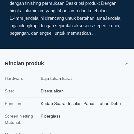
dengan finishing permukaan Deskripsi produk: Dengan
bingkai aluminium yang tahan lama dan ketebalan
1,4mm,jendela ini dirancang untuk bertahan lamaJendela
juga dilengkapi dengan sejumlah aksesoris seperti kunci,
pegangan, dan engsel, untuk memastikan ...
Rincian produk
Hardware:
Baja tahan karat
Size:
Disesuaikan
Function:
Kedap Suara, Insulasi Panas, Tahan Debu
Screen Netting
Fiberglass
Material: