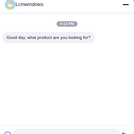
Lcmwindows
9:13 PM
Good day, what product are you looking for?
VIDEO
Disesuaikan Aluminium Kaca
Modern Aluminium Ka
Windows Casement Pembukaan
Windows Sliding Firep
Silicone Sealant
Tempered Kaca Jendel
Hubungi Sekarang
Hubungi Sekar
Rumah
Produk
Video
Tentang kita
Wisata pabrik
Kontrol kualitas
Hubungi kami
Quote request suatu
Berita
© 2026 HongKong LCM Construction Co., Limited. All Rights Reserved.