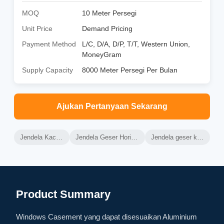
MOQ
10 Meter Persegi
Unit Price
Demand Pricing
Payment Method
L/C, D/A, D/P, T/T, Western Union,
MoneyGram
Supply Capacity
8000 Meter Persegi Per Bulan
Ajukan Pertanyaan Sekarang
Jendela Kaca Aluminium
Jendela Geser Horizontal Aluminium
Jendela geser kaca aluminium
Product Summary
Windows Casement yang dapat disesuaikan Aluminium