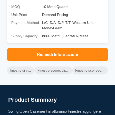
MOQ
10 Metri Quadri
Unit Price
Demand Pricing
Payment Method
L/C, D/A, D/P, T/T, Western Union,
MoneyGram
Supply Capacity
8000 Metri Quadrati Al Mese
Richiedi Informazioni
finestre di vetro di alluminio
Finestre scorrevoli orizzontali in alluminio
Finestre scorrevoli in vetro di alluminio
Product Summary
Swing Open Casement in alluminio Finestre aggiungere