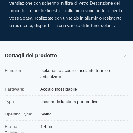
ventilazione con schermo in fibra di vetro Descrizione del
prodotto: Le nostre finestre in alluminio sono perfette per la
vostra casa, realizzate con un telaio in alluminio resistente
e resistente, disponibili in una varietà di finiture, colori...
Dettagli del prodotto
Function:
Isolamento acustico, isolante termico,
antipolvere
Hardware:
Acciaio inossidabile
Type:
finestre della stoffa per tendine
Opening Type:
Swing
Frame
1.4mm
Thickness: