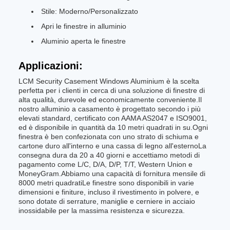
Stile: Moderno/Personalizzato
Apri le finestre in alluminio
Aluminio aperta le finestre
Applicazioni:
LCM Security Casement Windows Aluminium è la scelta
perfetta per i clienti in cerca di una soluzione di finestre di
alta qualità, durevole ed economicamente conveniente.Il
nostro alluminio a casamento è progettato secondo i più
elevati standard, certificato con AAMA AS2047 e ISO9001,
ed è disponibile in quantità da 10 metri quadrati in su.Ogni
finestra è ben confezionata con uno strato di schiuma e
cartone duro all'interno e una cassa di legno all'esternoLa
consegna dura da 20 a 40 giorni e accettiamo metodi di
pagamento come L/C, D/A, D/P, T/T, Western Union e
MoneyGram.Abbiamo una capacità di fornitura mensile di
8000 metri quadratiLe finestre sono disponibili in varie
dimensioni e finiture, incluso il rivestimento in polvere, e
sono dotate di serrature, maniglie e cerniere in acciaio
inossidabile per la massima resistenza e sicurezza.