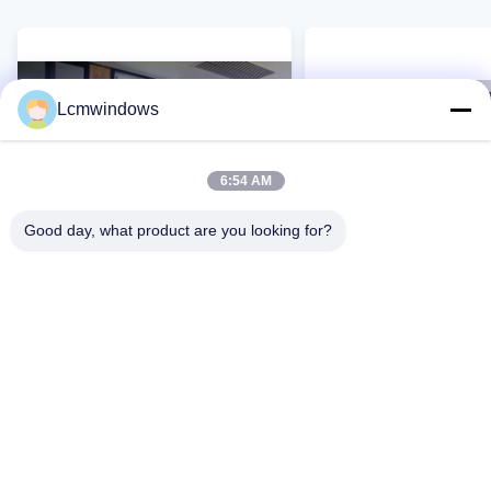
Lcmwindows
6:54 AM
Good day, what product are you looking for?
VIDEO
Ketahanan cuaca yang kuat dan
Ketahanan cuaca yang
isolasi yang sangat baik Kaca
isolasi yang sangat ba
isolasi akustik dengan
sistem pintu geser kac
perawatan rendah
suara
Hubungi Sekarang
Hubungi Sekar