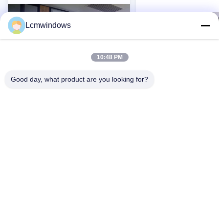
Lcmwindows
10:48 PM
Good day, what product are you looking for?
VIDEO
Starke Wetterbeständigkeit und
Starke Wetterbeständig
hervorragende Isolierung
hervorragende Isolieru
Schalldämmglas mit geringer
schalldichte Schiebet
Wartung
Kontakt Jetzt
Kontakt Jetzt
Startseite
Produkte
Videos
Über uns
Fabrik Tour
Qualitätskontrolle
Kontakt
Referenzen
Nachrichten