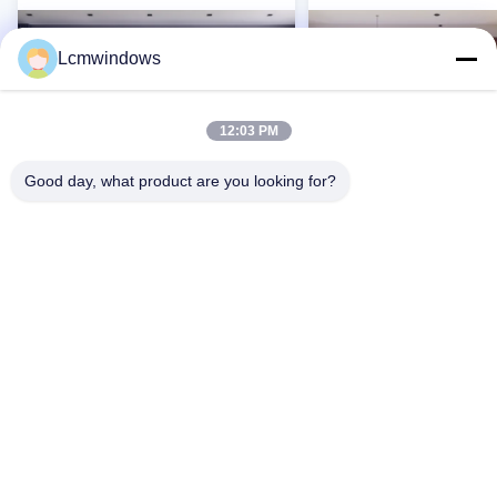
Lcmwindows
12:03 PM
Good day, what product are you looking for?
VIDEO
Op maat gemaakte aluminium
Moderne aluminium gl
glas vensterkasten met
schuifvensters brandw
siliconen afdichtmiddel
gehard glasvenster
Contact Nu
Contact Nu
Thuis
Producten
Videos
Over ons
Fabrieksreis
Kwaliteitscontrole
Contacteer ons
Vraag een offerte aan
nieuws