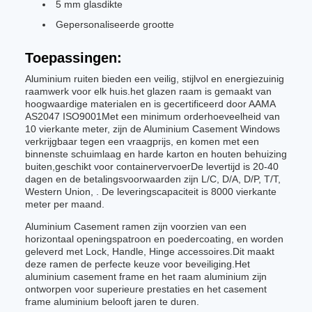
5 mm glasdikte
Gepersonaliseerde grootte
Toepassingen:
Aluminium ruiten bieden een veilig, stijlvol en energiezuinig
raamwerk voor elk huis.het glazen raam is gemaakt van
hoogwaardige materialen en is gecertificeerd door AAMA
AS2047 ISO9001Met een minimum orderhoeveelheid van
10 vierkante meter, zijn de Aluminium Casement Windows
verkrijgbaar tegen een vraagprijs, en komen met een
binnenste schuimlaag en harde karton en houten behuizing
buiten,geschikt voor containervervoerDe levertijd is 20-40
dagen en de betalingsvoorwaarden zijn L/C, D/A, D/P, T/T,
Western Union, . De leveringscapaciteit is 8000 vierkante
meter per maand.
Aluminium Casement ramen zijn voorzien van een
horizontaal openingspatroon en poedercoating, en worden
geleverd met Lock, Handle, Hinge accessoires.Dit maakt
deze ramen de perfecte keuze voor beveiliging.Het
aluminium casement frame en het raam aluminium zijn
ontworpen voor superieure prestaties en het casement
frame aluminium belooft jaren te duren.