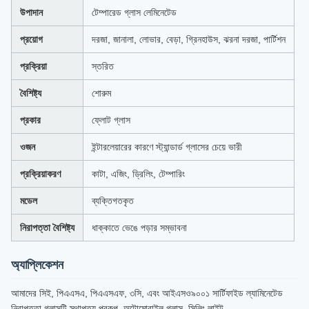
উপাদান
টেম্পারেড গ্লাস লেমিনেটেড
প্রয়োগ
দরজা, জানালা, লোভার, বেড়া, গ্রিনহাউস, ঝরনা দরজা, পার্টিশন
প্রক্রিয়া
স্তরিত
বৈশিষ্ট্য
শোরুম
প্রকার
ফ্লোট গ্লাস
ওজন
ইন্টারলেয়ারের কারণে স্ট্যান্ডার্ড গ্লাসের চেয়ে ভারী
প্রক্রিয়াকরণ
কাটা, এজিং, ড্রিলিং, টেম্পারিং
মডেল
ব্যক্তিগতকৃত
নিরাপত্তা বৈশিষ্ট্য
ধাক্কাতে ভেঙে পড়ার সম্ভাবনা
অ্যাপ্লিকেশন
আমাদের সিই, পিএএসএ, পিএএসএফ, ৩সি, এবং আইএসও৯০০১ সার্টিফাইড ল্যামিনেটেড
নিরাপত্তা গ্লাসটি স্থাপত্য প্রকল্প, অটোমোবাইল গ্লাস, সিলিং লাইট,