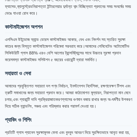
ফ্যাসেড,ব্যালুস্ট্রেডনিরাপত্তা ইন্টারলেয়ার দুর্দান্ত শব্দ বিচ্ছিন্নতা প্রদানের সময় সংঘর্ষের সময়
ভেঙে যাওয়া রোধ করে।
কাস্টমাইজেশন অপশন
এলসিএম উইন্ডোজ অ্যান্ড ডোরস কাস্টমাইজড আকার, বেধ এবং নিদর্শন সহ স্তরিত সুরক্ষা
কাচের জন্য বিস্তৃত কাস্টমাইজেশন পরিষেবা সরবরাহ করে।আমাদের লেমিনেটেড অটোমোটিভ
সিকিউরিটি গ্লাস 88% এরও বেশি আলোর ট্রান্সমিট্যান্সের সাথে উচ্চতর সুরক্ষা প্রদান
করেসমস্ত কাস্টমাইজড সলিউশন ৫ বছরের ওয়ারেন্টি দ্বারা সমর্থিত।
সহায়তা ও সেবা
আমাদের প্রযুক্তিগত সহায়তা দল পণ্য নির্বাচন, ইনস্টলেশন নির্দেশিকা, রক্ষণাবেক্ষণ টিপস এবং
ত্রুটি সমাধানের জন্য সহায়তা প্রদান করে। আমরা কাঠামোগত মূল্যায়ন, নিরাপত্তা মান মেনে
চলার,এবং গ্যারান্টি দাবি প্রক্রিয়াজাতকরণগ্লাসের গুণমান বজায় রাখার জন্য অ-ঘর্ষণীয় উপকরণ
দিয়ে সঠিক হ্যান্ডলিং, সঞ্চয় এবং পরিষ্কার করার পরামর্শ দেওয়া হয়।
প্যাকিং ও শিপিং
প্রতিটি গ্লাস প্যানেল সুরক্ষামূলক ফেনা এবং বুদবুদ আবরণ দিয়ে সুরক্ষিতভাবে আবৃত করা হয়,