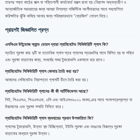
তারপর শক্ত কাঠের বাক্স বা শক্তিশালী কার্ডবোর্ড বাক্সে রাখা হয়।নিরাপদ অভ্যন্তরীণ ও
আন্তর্জাতিক সরবরাহের জন্য আমরা বিশ্বস্ত লজিস্টিক অংশীদারদের সাথে সহযোগিতা
করিক্ষতির ঝুঁকি কমিয়ে আনার জন্য পরিষ্কারভাবে "ফ্রেজিল" লেবেল দিয়ে।
প্রায়শই জিজ্ঞাসিত প্রশ্ন
এলসিএম উইন্ডোজ অ্যান্ড ডোরস দ্বারা ল্যামিনেটেড সিকিউরিটি গ্লাস কি?
স্তরিত সুরক্ষা কাচ দুটি বা ততোধিক গ্লাস স্তর গ্লাসের স্তরগুলির সাথে মিলিত হয় যা শক্তি
এবং সুরক্ষা বাড়ানোর জন্য, সংঘর্ষের সময় টুকরোগুলি একসাথে ধরে রাখে।
ল্যামিনেটেড সিকিউরিটি গ্লাস কোথায় তৈরি করা হয়?
আমাদের লেমিনেটেড নিরাপত্তা গ্লাসটি চীনে তৈরি করা হয়।
ল্যামিনেটেড সিকিউরিটি গ্লাসের কী কী সার্টিফিকেশন আছে?
সিই, পিএএসএ, পিএএসএফ, ৩সি এবং আইএসও৯০০১ মানদণ্ডের সাথে শংসাপত্রপ্রাপ্ত যা
উচ্চমানের এবং সুরক্ষা সম্মতি নিশ্চিত করে।
ল্যামিনেটেড সিকিউরিটি গ্লাস ব্যবহারের প্রধান উপকারিতা কি?
গ্লাসের টুকরোগুলি, উন্নত শব্দ বিচ্ছিন্নতা, ইউভি সুরক্ষা এবং ভাঙনের বিরুদ্ধে সুরক্ষা
বাড়ানোর মাধ্যমে সুরক্ষা উন্নত।