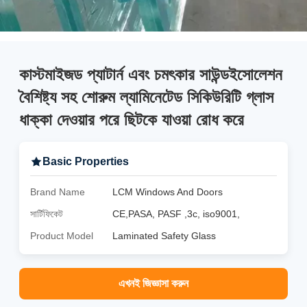
কাস্টমাইজড প্যাটার্ন এবং চমৎকার সাউন্ডইসোলেশন
বৈশিষ্ট্য সহ শোরুম ল্যামিনেটেড সিকিউরিটি গ্লাস
ধাক্কা দেওয়ার পরে ছিটকে যাওয়া রোধ করে
Basic Properties
Brand Name
LCM Windows And Doors
সার্টিফিকেট
CE,PASA, PASF ,3c, iso9001,
Product Model
Laminated Safety Glass
এখনই জিজ্ঞাসা করুন