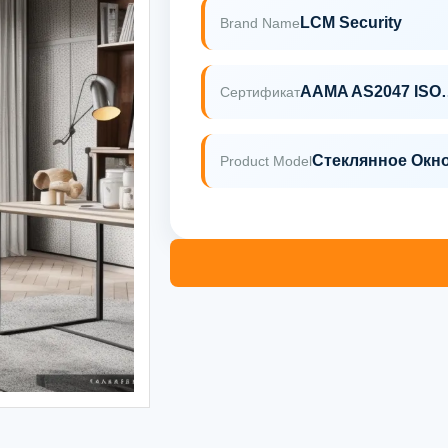
LCM Security
Brand Name
AAMA AS2
Сертификат
Стеклянное Окн
Product Model