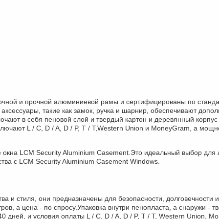
прочной и прочной алюминиевой рамы и сертифицированы по стан
ксессуары, такие как замок, ручка и шарнир, обеспечивают допол
лючают в себя пеновой слой и твердый картон и деревянный корпус
ючают L / C, D / A, D / P, T / T,Western Union и MoneyGram, а мощ
е окна LCM Security Aluminium Casement.Это идеальный выбор для
тва с LCM Security Aluminium Casement Windows.
тва и стиля, они предназначены для безопасности, долговечности
ров, а цена - по спросу.Упаковка внутри пенопласта, а снаружи - 
 дней, и условия оплаты L / C, D / A, D / P, T / T, Western Union,