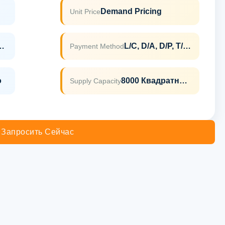
Demand Pricing
Unit Price
047 ISO9001
L/C, D/A, D/P, T/T, Western Union, MoneyGram
Payment Method
о
8000 Квадратных Метров В Месяц
Supply Capacity
Запросить Сейчас