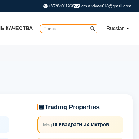
+85284011968
Lcmwindows618@gmail.com
Ь КАЧЕСТВА
Russian
Trading Properties
10 Квадратных Метров
Moq