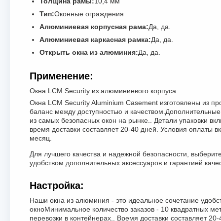
Толщина рамы:
10,4 мм
Тип:
Оконные ограждения
Алюминиевая корпусная рама:
Да, да.
Алюминиевая каркасная рамка:
Да, да.
Открыть окна из алюминия:
Да, да.
Применение:
Окна LCM Security из алюминиевого корпуса
Окна LCM Security Aluminium Casement изготовлены из 
баланс между доступностью и качеством.Дополнительные а
из самых безопасных окон на рынке.. Детали упаковки вк
время доставки составляет 20-40 дней. Условия оплаты вкл
месяц.
Для лучшего качества и надежной безопасности, выберит
удобством дополнительных аксессуаров и гарантией качес
Настройка:
Наши окна из алюминия - это идеальное сочетание удобс
окноМинимальное количество заказов - 10 квадратных мет
перевозки в контейнерах.. Время доставки составляет 20-40