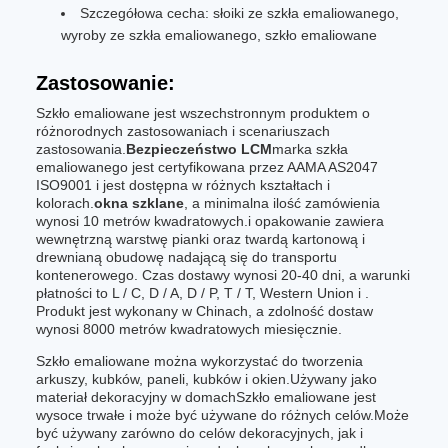
Szczegółowa cecha: słoiki ze szkła emaliowanego,
wyroby ze szkła emaliowanego, szkło emaliowane
Zastosowanie:
Szkło emaliowane jest wszechstronnym produktem o
różnorodnych zastosowaniach i scenariuszach
zastosowania.
Bezpieczeństwo LCM
marka szkła
emaliowanego jest certyfikowana przez AAMA AS2047
ISO9001 i jest dostępna w różnych kształtach i
kolorach.
okna szklane
, a minimalna ilość zamówienia
wynosi 10 metrów kwadratowych.i opakowanie zawiera
wewnętrzną warstwę pianki oraz twardą kartonową i
drewnianą obudowę nadającą się do transportu
kontenerowego. Czas dostawy wynosi 20-40 dni, a warunki
płatności to L / C, D / A, D / P, T / T, Western Union i .
Produkt jest wykonany w Chinach, a zdolność dostaw
wynosi 8000 metrów kwadratowych miesięcznie.
Szkło emaliowane można wykorzystać do tworzenia
arkuszy, kubków, paneli, kubków i okien.Używany jako
materiał dekoracyjny w domachSzkło emaliowane jest
wysoce trwałe i może być używane do różnych celów.Może
być używany zarówno do celów dekoracyjnych, jak i