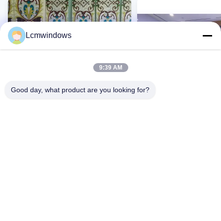
Lcmwindows
9:39 AM
Good day, what product are you looking for?
VIDEO
Szkło emaliowane na
Dekoracja Szkliste szk
zamówienie
szkła szkła
wysokotemperaturowe
Skontaktuj Się Teraz
Skontaktuj Się T
Dom
Produkty
Filmy
O nas
Wycieczka po fabryce
Kontrola jakości