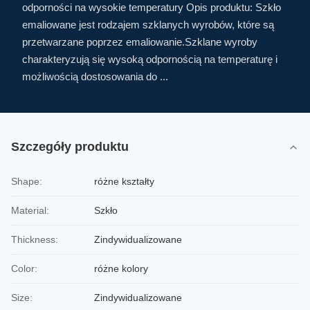
odporności na wysokie temperatury Opis produktu: Szkło
emaliowane jest rodzajem szklanych wyrobów, które są
przetwarzane poprzez emaliowanie.Szklane wyroby
charakteryzują się wysoką odpornością na temperaturę i
możliwością dostosowania do ...
Szczegóły produktu
Shape:
różne kształty
Material:
Szkło
Thickness:
Zindywidualizowane
Color:
różne kolory
Size:
Zindywidualizowane