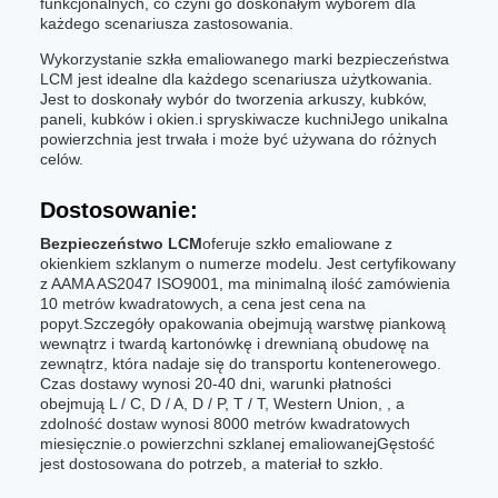
funkcjonalnych, co czyni go doskonałym wyborem dla
każdego scenariusza zastosowania.
Wykorzystanie szkła emaliowanego marki bezpieczeństwa
LCM jest idealne dla każdego scenariusza użytkowania.
Jest to doskonały wybór do tworzenia arkuszy, kubków,
paneli, kubków i okien.i spryskiwacze kuchniJego unikalna
powierzchnia jest trwała i może być używana do różnych
celów.
Dostosowanie:
Bezpieczeństwo LCM
oferuje szkło emaliowane z
okienkiem szklanym o numerze modelu. Jest certyfikowany
z AAMA AS2047 ISO9001, ma minimalną ilość zamówienia
10 metrów kwadratowych, a cena jest cena na
popyt.Szczegóły opakowania obejmują warstwę piankową
wewnątrz i twardą kartonówkę i drewnianą obudowę na
zewnątrz, która nadaje się do transportu kontenerowego.
Czas dostawy wynosi 20-40 dni, warunki płatności
obejmują L / C, D / A, D / P, T / T, Western Union, , a
zdolność dostaw wynosi 8000 metrów kwadratowych
miesięcznie.o powierzchni szklanej emaliowanejGęstość
jest dostosowana do potrzeb, a materiał to szkło.