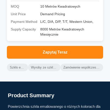
MOQ
10 Metrów Kwadratowych
Unit Price
Demand Pricing
Payment Method
L/C, D/A, D/P, T/T, Western Union,
Supply Capacity
8000 Metrów Kwadratowych
Miesięcznie
Zapytaj Teraz
Szkło emaliowane
Wyroby ze szkła emaliowanego
Zamówienie współczesne szkło emaliowane
Product Summary
Powierzchnia szkła emaliowanego o różnych kolorach dla