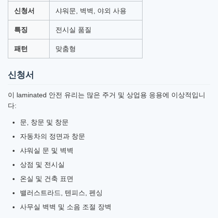
신청서
샤워문, 벽벽, 야외 사용
특징
전시실 품질
패턴
맞춤형
신청서
이 laminated 안전 유리는 많은 주거 및 상업용 응용에 이상적입니
다:
문, 창문 및 창문
자동차의 정면과 창문
샤워실 문 및 벽벽
상점 및 전시실
온실 및 건축 표면
밸러스트라드, 텐피스, 펜싱
사무실 벽벽 및 소음 조절 장벽