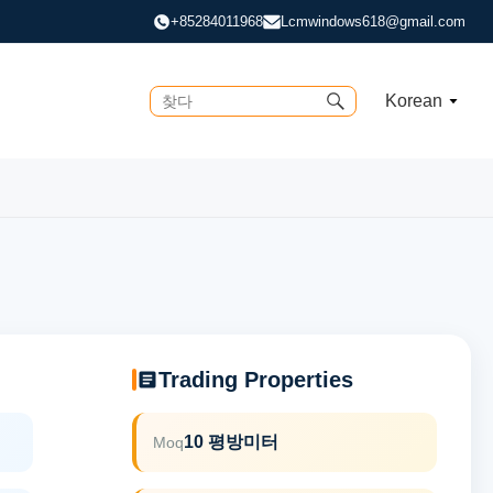
+85284011968
Lcmwindows618@gmail.com
Korean
Trading Properties
10 평방미터
Moq