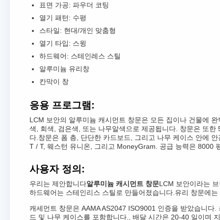
표면 가공: 파우더 코팅
열기 패턴: 수평
스타일: 현대/개인 맞춤형
열기 타입: 스윙
하드웨어: 스테인레스 스틸
알루미늄 유리창
칸막이 창
응용 프로그램:
LCM 보안의 알루미늄 캐시먼트 창문은 모든 집이나 건물에 
색, 회색, 검은색, 또는 나무알색으로 제공됩니다. 창문은 또한
다.창문은 폼 층, 단단한 카드보드, 그리고 나무 케이스 안에 안전하
T / T, 웨스턴 유니온, 그리고 MoneyGram. 공급 능력은 800
사용자 정의:
우리는 제안합니다
알루미늄 캐시먼트 창문
LCM 보안이라는 
하드웨어는 스테인리스 스틸로 만들어졌습니다.유리 창문에는 
캐세먼트 창문은 AAMA AS2047 ISO9001 인증을 받았습
드 및 나무 케이스를 포함합니다.. 배달 시간은 20-40 일이며 지불 조건은