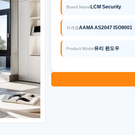
LCM Security
Brand Name
AAMA AS2047 ISO9001
자격증
유리 윈도우
Product Model